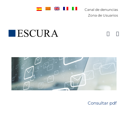
Saltar
Canal de denuncias
al
Zona de Usuarios
contenido
Consultar pdf