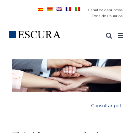
Saltar
Canal de denuncias
al
Zona de Usuarios
contenido
Consultar pdf