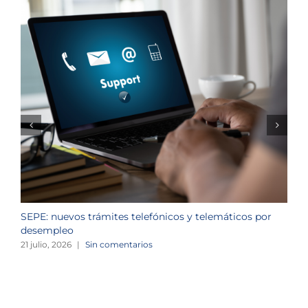
SEPE: nuevos trámites telefónicos y telemáticos por
C
desempleo
d
21 julio, 2026
|
Sin comentarios
2