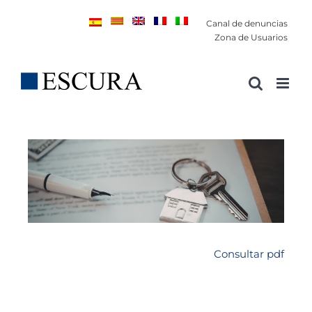
Saltar
Canal de denuncias
al
Zona de Usuarios
contenido
Consultar pdf