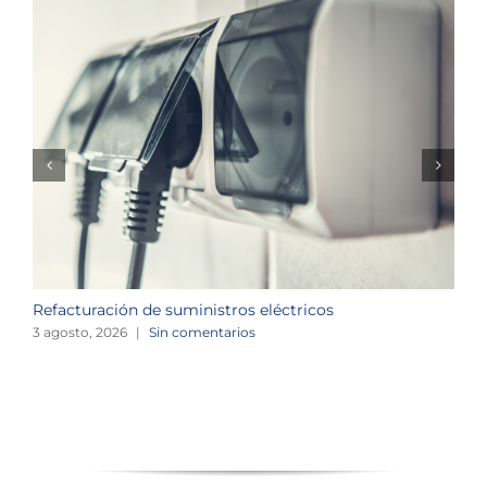
Refacturación de suministros eléctricos
I
c
3 agosto, 2026
|
Sin comentarios
1