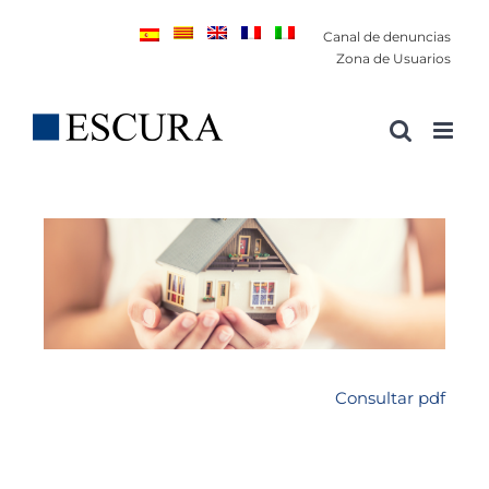
Saltar
Canal de denuncias
al
Zona de Usuarios
contenido
Consultar pdf