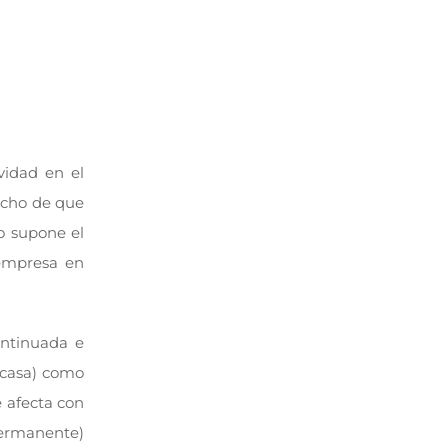
vidad en el
echo de que
o supone el
 empresa en
ontinuada e
n casa) como
 afecta con
 Permanente)