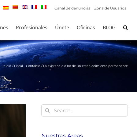
Canal de denuncias
Zona de Usuarios
ones
Profesionales
Únete
Oficinas
BLOG
Inicio
Fiscal - Contable
La existencia o no de un establecimiento permanente
Buscar:
Nuestras Áreas