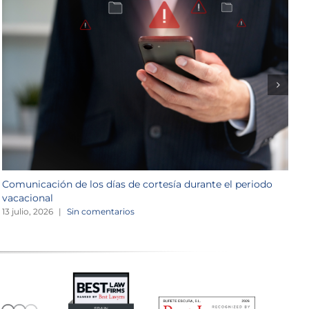
Comunicación de los días de cortesía durante el periodo
L
vacacional
1
13 julio, 2026
|
Sin comentarios