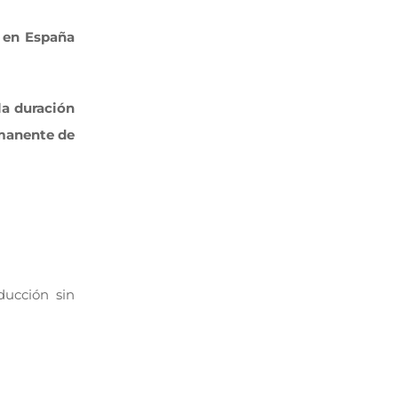
e en España
la duración
rmanente de
ducción sin