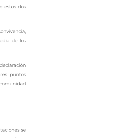
e estos dos
onvivencia,
edia de los
declaración
res puntos
a comunidad
taciones se