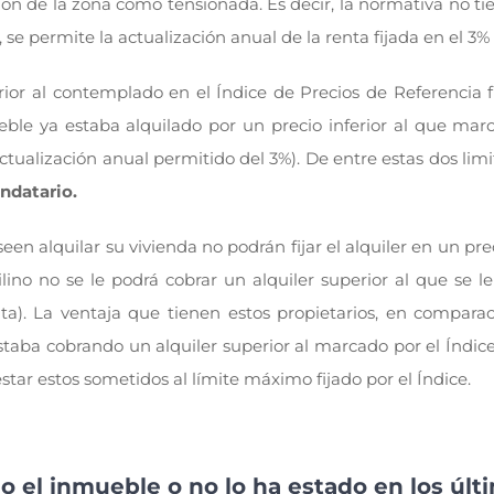
ción de la zona como tensionada. Es decir, la normativa no ti
, se permite la actualización anual de la renta fijada en el 3%
rior al contemplado en el Índice de Precios de Referencia f
le ya estaba alquilado por un precio inferior al que marca
ualización anual permitido del 3%). De entre estas dos limi
endatario.
n alquilar su vivienda no podrán fijar el alquiler en un pre
ilino no se le podrá cobrar un alquiler superior al que se l
nta). La ventaja que tienen estos propietarios, en comparac
estaba cobrando un alquiler superior al marcado por el Índic
star estos sometidos al límite máximo fijado por el Índice.
do el inmueble o no lo ha estado en los últ