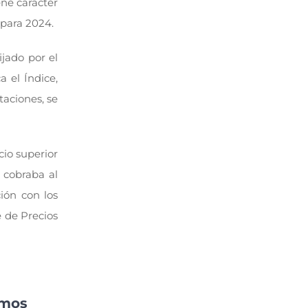
ene carácter
 para 2024.
ijado por el
 el Índice,
taciones, se
cio superior
e cobraba al
ión con los
e de Precios
imos