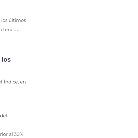
 los últimos
n tenedor.
 los
l Índice, en
 del
ior al 30%,