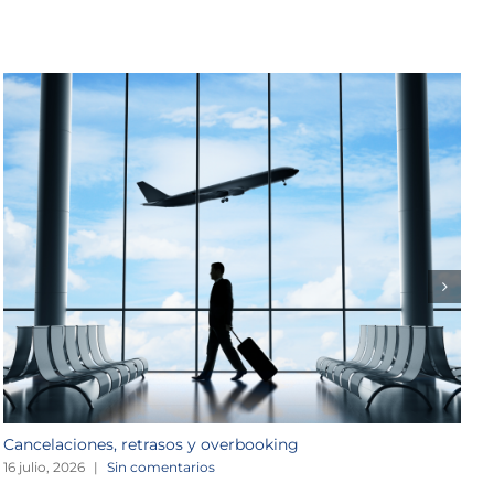
Cancelaciones, retrasos y overbooking
F
16 julio, 2026
|
Sin comentarios
1