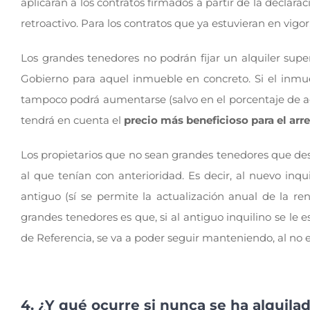
aplicarán a los contratos firmados a partir de la declara
retroactivo. Para los contratos que ya estuvieran en vigor
Los grandes tenedores no podrán fijar un alquiler supe
Gobierno para aquel inmueble en concreto. Si el inmueb
tampoco podrá aumentarse (salvo en el porcentaje de act
tendrá en cuenta el
precio más beneficioso para el arr
Los propietarios que no sean grandes tenedores que desee
al que tenían con anterioridad. Es decir, al nuevo inqu
antiguo (sí se permite la actualización anual de la re
grandes tenedores es que, si al antiguo inquilino se le 
de Referencia, se va a poder seguir manteniendo, al no e
4. ¿Y qué ocurre si nunca se ha alquila