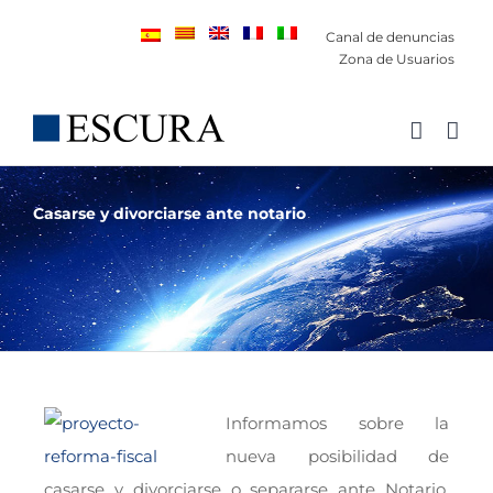
Saltar
Canal de denuncias
al
Zona de Usuarios
contenido
Casarse y divorciarse ante notario
Informamos sobre la
nueva posibilidad de
casarse y divorciarse o separarse ante Notario,