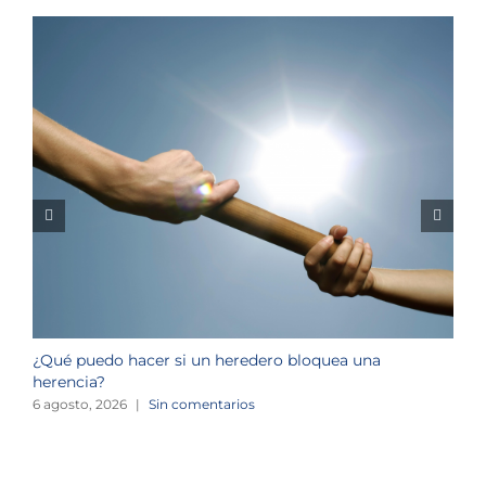
¿Qué puedo hacer si un heredero bloquea una
¿
herencia?
1
6 agosto, 2026
|
Sin comentarios