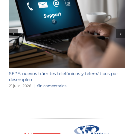
SEPE: nuevos trámites telefónicos y telemáticos por
C
desempleo
d
21 julio, 2026
|
Sin comentarios
2