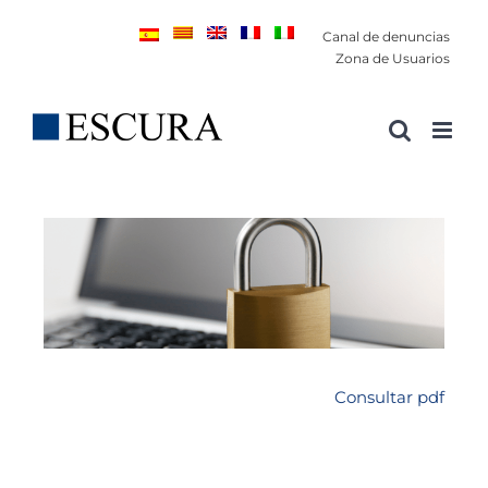
Saltar
Canal de denuncias
al
Zona de Usuarios
contenido
Consultar pdf