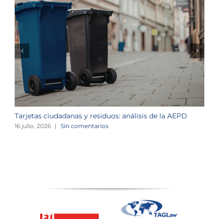
Tarjetas ciudadanas y residuos: análisis de la AEPD
L
c
16 julio, 2026
|
Sin comentarios
1