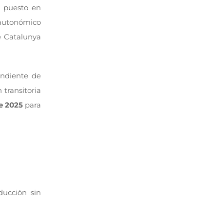
a puesto en
l autonómico
e Catalunya
endiente de
 transitoria
e 2025
para
ducción sin