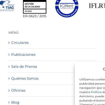
MENÚ
Circulares
Publicaciones
Sala de Prensa
G
Quiénes Somos
Utilizamos cookies
publicidad persona
navegación (por e
Oficinas
nuestra
Política d
Asimismo, puede a
pulsando el botón
Blog
“Denegar” o acced