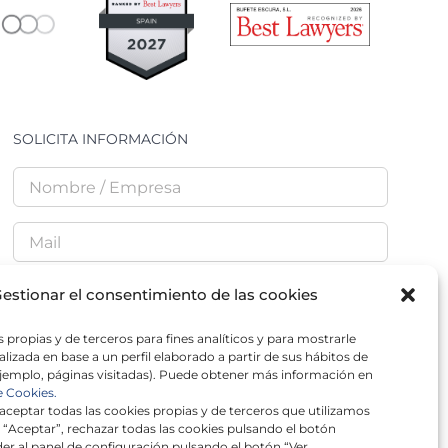
SOLICITA INFORMACIÓN
estionar el consentimiento de las cookies
 propias y de terceros para fines analíticos y para mostrarle
He leído y acepto la
Política de Privacidad
lizada en base a un perfil elaborado a partir de sus hábitos de
jemplo, páginas visitadas). Puede obtener más información en
e Cookies.
ceptar todas las cookies propias y de terceros que utilizamos
 “Aceptar”, rechazar todas las cookies pulsando el botón
er al panel de configuración pulsando el botón “Ver