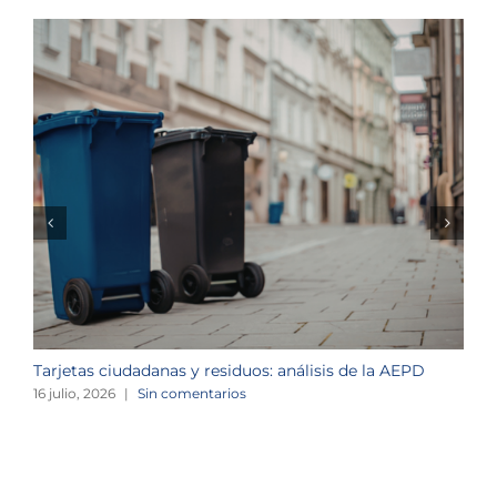
Tarjetas ciudadanas y residuos: análisis de la AEPD
L
c
16 julio, 2026
|
Sin comentarios
1