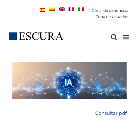
Saltar
Canal de denuncias
al
Zona de Usuarios
contenido
Consultar pdf