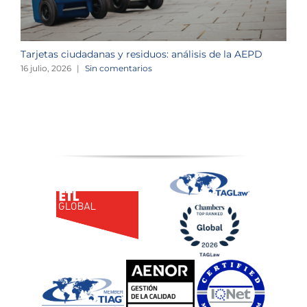
Tarjetas ciudadanas y residuos: análisis de la AEPD
L
c
16 julio, 2026
|
Sin comentarios
1