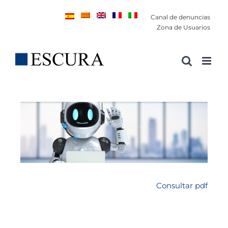
Saltar
Canal de denuncias
al
Zona de Usuarios
contenido
Consultar pdf