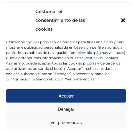
SOLICITA INFORMACIÓN
Gestionar el
consentimiento de las
cookies
Utilizamos cookies propias y de terceros para fines analíticos y para
mostrarle publicidad personalizada en base a un perfil elaborado a
partir de sus hábitos de navegación (por ejemplo, páginas visitadas).
Puede obtener más información en nuestra
Política de Cookies.
Asimismo, puede aceptar todas las cookies propias y de terceros
He leído y acepto la
Política de Privacidad
que utilizamos pulsando el botón “Aceptar”, rechazar todas las
cookies pulsando el botón “Denegar” o acceder al panel de
configuración pulsando el botón “Ver preferencias”.
Aceptar
Politica de cookies
|
Aviso Legal
|
Politica de
Denegar
privacidad
|
Abogados
|
Economistas
|
Ver preferencias
Barcelona
|
Madrid
|
Tarragona
|