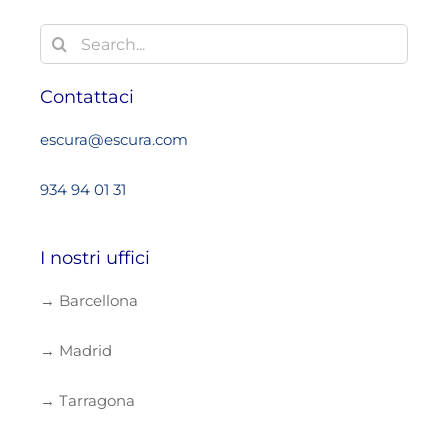
Search
for:
Contattaci
escura@escura.com
934 94 01 31
I nostri uffici
→ Barcellona
→ Madrid
→ Tarragona