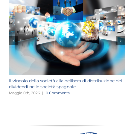
Il vincolo della società alla delibera di distribuzione dei
G
dividendi nelle società spagnole
A
Maggio 6th, 2026
|
0 Comments