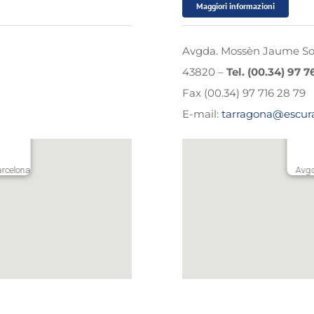
Maggiori informazioni
Avgda. Mossèn Jaume Sole
43820 –
Tel. (00.34) 97 7
Fax (00.34) 97 716 28 79
E-mail:
tarragona@escur
arcelona
Avgd