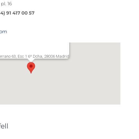
pl. 16
34) 91 417 00 57
com
errano 63, Esc 1 6º Dcha, 28006 Madrid
ell