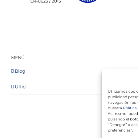
MENÚ
Blog
Uffici
Utilizamos cooki
publicidad perso
navegación (por
nuestra
Política
Asimismo, puede
pulsando el botó
“Denegar” o acc
preferencias”.