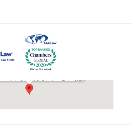
enue North, Suite 710 St. Petersburg, Florida 33701