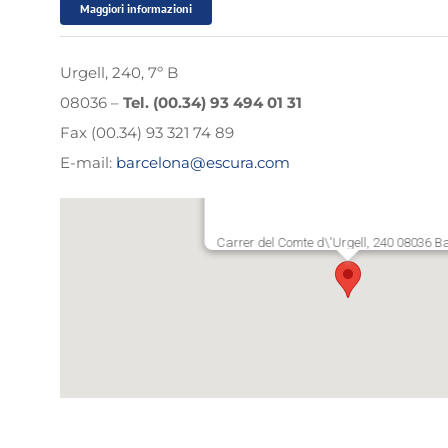
Maggiori informazioni
Urgell, 240, 7º B
08036 –
Tel. (00.34) 93 494 01 31
Fax (00.34) 93 321 74 89
E-mail:
barcelona@escura.com
Carrer del Comte d\'Urgell, 240 08036 B