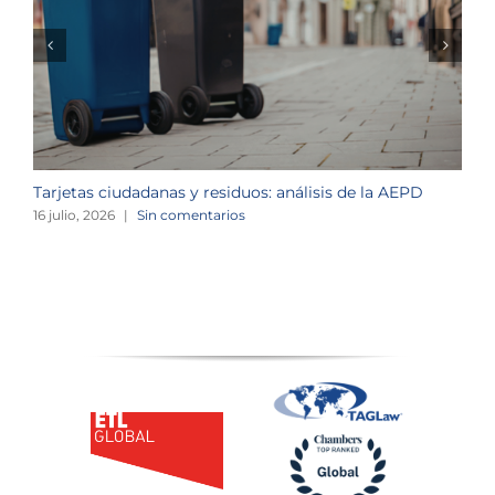
Tarjetas ciudadanas y residuos: análisis de la AEPD
L
c
16 julio, 2026
|
Sin comentarios
1