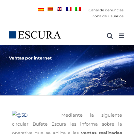
Saltar
Canal de denuncias
al
Zona de Usuarios
contenido
Ventas por internet
Mediante la siguiente
circular Bufete Escura les informa sobre la
operativa que se aplica a las
ventas realizadas