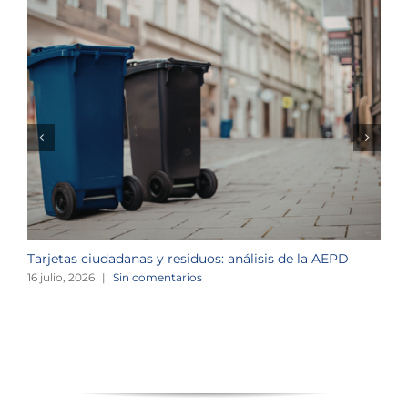
Tarjetas ciudadanas y residuos: análisis de la AEPD
L
c
16 julio, 2026
|
Sin comentarios
1