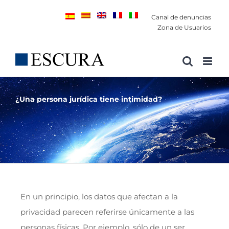
Saltar
Canal de denuncias
al
Zona de Usuarios
contenido
¿Una persona jurídica tiene intimidad?
En un principio, los datos que afectan a la
privacidad parecen referirse únicamente a las
personas físicas. Por ejemplo, sólo de un ser