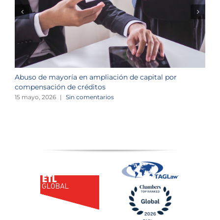
Abuso de mayoría en ampliación de capital por
R
compensación de créditos
c
15 mayo, 2026
|
Sin comentarios
3