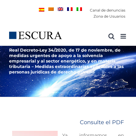
Saltar
Canal de denuncias
al
Zona de Usuarios
contenido
Real Decreto-Ley 34/2020, de 17 de noviembre, de
medidas urgentes de apoyo a la solvencia
empresarial y al sector energético, y en materia
tributaria – Medidas extraordinarias aplicables a las
personas jurídicas de derecho privado
Consulte el PDF
Ya informamos en