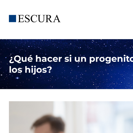
Saltar
al
contenido
¿Qué hacer si un progenito
los hijos?