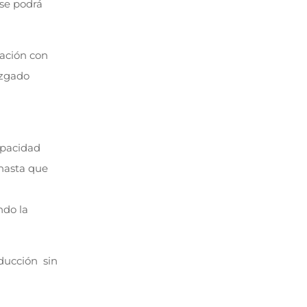
 se podrá
lación con
juzgado
apacidad
 hasta que
ndo la
ducción sin