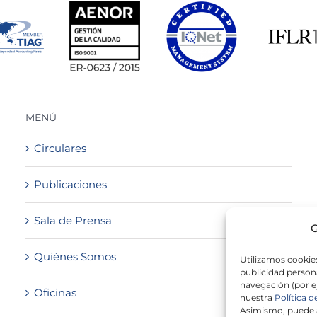
MENÚ
Circulares
Publicaciones
Sala de Prensa
G
Quiénes Somos
Utilizamos cookies
publicidad persona
navegación (por e
Oficinas
nuestra
Política d
Asimismo, puede a