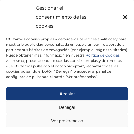
SOLICITA INFORMACIÓN
Gestionar el
consentimiento de las
cookies
Utilizamos cookies propias y de terceros para fines analíticos y para
mostrarle publicidad personalizada en base a un perfil elaborado a
partir de sus hábitos de navegación (por ejemplo, páginas visitadas).
Puede obtener más información en nuestra
Política de Cookies.
Asimismo, puede aceptar todas las cookies propias y de terceros
He leído y acepto la
Política de Privacidad
que utilizamos pulsando el botón “Aceptar”, rechazar todas las
cookies pulsando el botón “Denegar” o acceder al panel de
configuración pulsando el botón “Ver preferencias”.
Aceptar
Politica de cookies
|
Aviso Legal
|
Politica de
Denegar
privacidad
|
Abogados
|
Economistas
|
Ver preferencias
Barcelona
|
Madrid
|
Tarragona
|