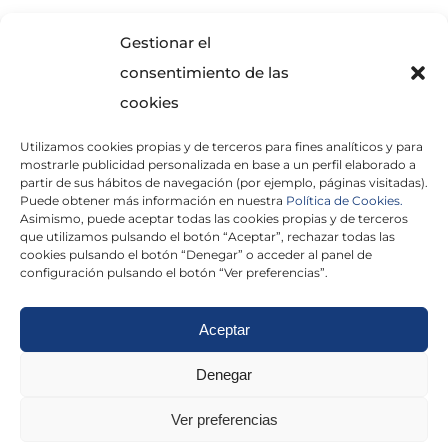
SOLICITA INFORMACIÓN
Gestionar el
consentimiento de las
cookies
Utilizamos cookies propias y de terceros para fines analíticos y para
mostrarle publicidad personalizada en base a un perfil elaborado a
partir de sus hábitos de navegación (por ejemplo, páginas visitadas).
Puede obtener más información en nuestra
Política de Cookies.
Asimismo, puede aceptar todas las cookies propias y de terceros
He leído y acepto la
Política de Privacidad
que utilizamos pulsando el botón “Aceptar”, rechazar todas las
cookies pulsando el botón “Denegar” o acceder al panel de
configuración pulsando el botón “Ver preferencias”.
Aceptar
Politica de cookies
|
Aviso Legal
|
Politica de
Denegar
privacidad
|
Abogados
|
Economistas
|
Ver preferencias
Barcelona
|
Madrid
|
Tarragona
|