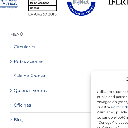
MENÚ
Circulares
Publicaciones
Sala de Prensa
G
Quiénes Somos
Utilizamos cookies
publicidad persona
navegación (por e
Oficinas
nuestra
Política d
Asimismo, puede a
pulsando el botón
Blog
“Denegar” o acced
preferencias”.