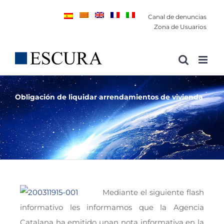
Saltar
Canal de denuncias
al
Zona de Usuarios
contenido
Obligación de liquidar arrendamientos de vivienda
Mediante el siguiente flash
informativo les informamos que la Agencia
Catalana ha emitido unan nota informativa en la