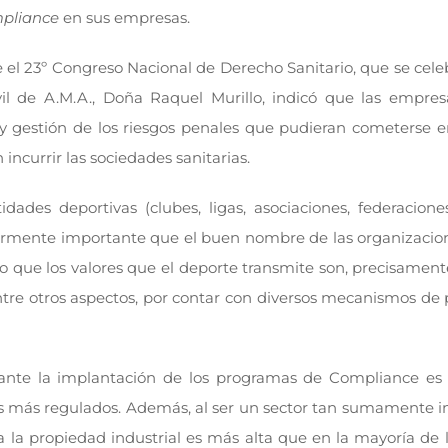
pliance
en sus empresas.
te el 23º Congreso Nacional de Derecho Sanitario, que se cele
il de A.M.A., Doña Raquel Murillo, indicó que las empres
gestión de los riesgos penales que pudieran cometerse en el
incurrir las sociedades sanitarias.
ades deportivas (clubes, ligas, asociaciones, federacion
cularmente importante que el buen nombre de las organizaci
do que los valores que el deporte transmite son, precisament
ntre otros aspectos, por contar con diversos mecanismos de 
ante la implantación de los programas de Compliance es e
s más regulados. Además, al ser un sector tan sumamente int
a la propiedad industrial es más alta que en la mayoría de