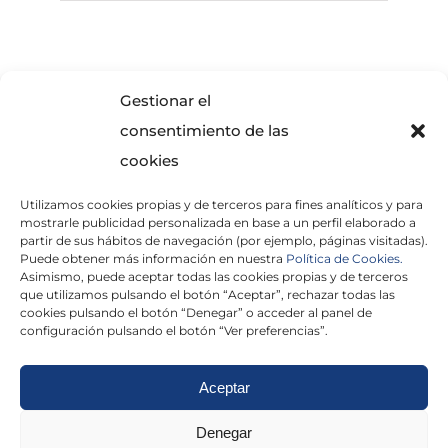
SOLICITA INFORMACIÓN
Gestionar el
consentimiento de las
cookies
Utilizamos cookies propias y de terceros para fines analíticos y para
mostrarle publicidad personalizada en base a un perfil elaborado a
partir de sus hábitos de navegación (por ejemplo, páginas visitadas).
Puede obtener más información en nuestra
Política de Cookies.
Asimismo, puede aceptar todas las cookies propias y de terceros
He leído y acepto la
Política de Privacidad
que utilizamos pulsando el botón “Aceptar”, rechazar todas las
cookies pulsando el botón “Denegar” o acceder al panel de
configuración pulsando el botón “Ver preferencias”.
Aceptar
Politica de cookies
|
Aviso Legal
|
Politica de
Denegar