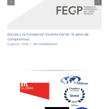
Escura y la Fundación Vicente Ferrer: 15 años de
N
compromiso
2
5 agosto, 2026
|
Sin comentarios