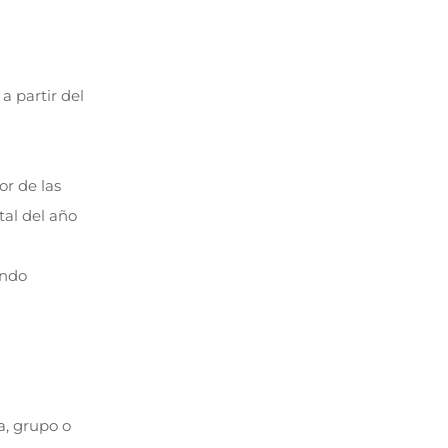
 a partir del
or de las
tal del año
ando
a, grupo o