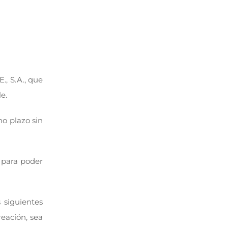
., S.A., que
e.
ho plazo sin
e para poder
 siguientes
reación, sea