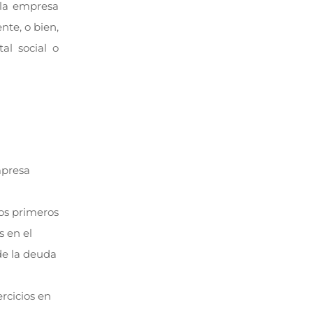
 la empresa
nte, o bien,
al social o
mpresa
dos primeros
s en el
de la deuda
rcicios en