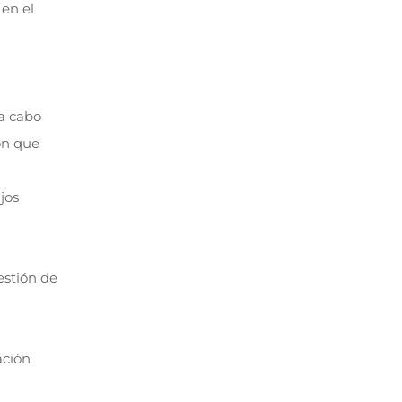
en el
 a cabo
ón que
jos
estión de
ación