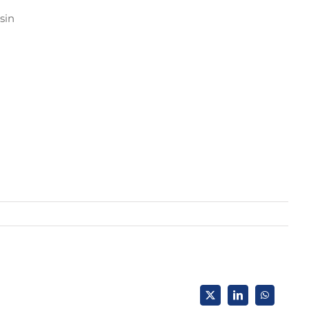
sin
X
LinkedIn
WhatsApp