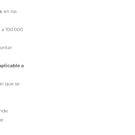
n
, en los
 a 100.000
contar
aplicable a
el que se
ende
de