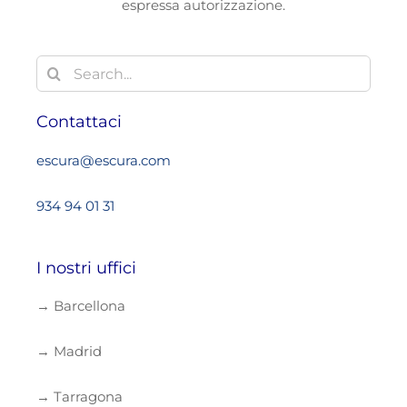
espressa autorizzazione.
Search
for:
Contattaci
escura@escura.com
934 94 01 31
I nostri uffici
→ Barcellona
→ Madrid
→ Tarragona