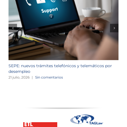
SEPE: nuevos trámites telefónicos y telemáticos por
C
desempleo
d
21 julio, 2026
|
Sin comentarios
2