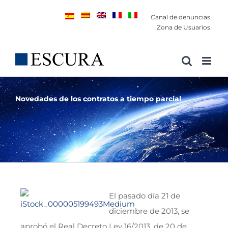
Saltar
Canal de denuncias
al
Zona de Usuarios
contenido
Novedades de los contratos a tiempo parcial
El pasado día 21 de
diciembre de 2013, se
aprobó el Real Decreto Ley 16/2013, de 20 de