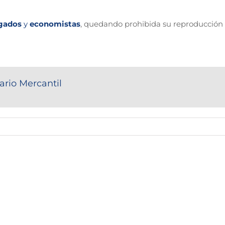
gados
y
economistas
, quedando prohibida su reproducción 
ario Mercantil