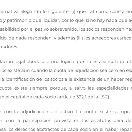
bernativa alegando lo siguiente: (i) que, tal como consta e
vo y patrimonio que liquidar, por lo que, si no hay nada que a
onsabilidad por el pasivo sobrevenido, los socios responden has
bido, de nada responden; y además (iii) los acreedores carec
tradores.
lación legal obedece a una lógica que no está vinculada a l
socios existe aun cuando la cuota de liquidación sea cero en
a identificación de los socios a la existencia de un haber rep
cuota existe siempre porque, a salvo las especialidades e
 el capital de cada socio (artículo 392.1 de la LSC).
 con la adjudicación del activo. La cuota existe siempr
bien con la participación prevista en los estatutos para d
esa los derechos abstractos de cada socio en el haber repart