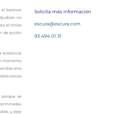
n el balance
Solicita más información
djudicar, no
escura@escura.com
ta el límite
en de acción
93 494 01 31
a existencia
 ese momento
artible sino
statutarias
e porque se
eterminadas
ible, y éste