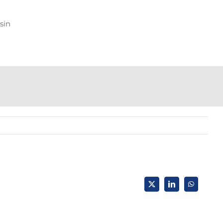
sin
X
LinkedIn
WhatsApp