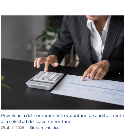
Prevalencia del nombramiento voluntario de auditor frente
L
a la solicitud del socio minoritario
r
29 abril, 2026
|
Sin comentarios
2