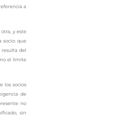
referencia a
otra, y este
a socio: que
 resulta del
mo el límite
 los socios
xigencia de
presente no
ficado, sin