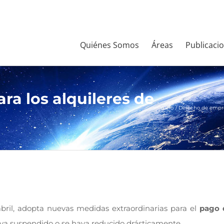
Quiénes Somos
Áreas
Publicaci
ra los alquileres de
Inicio
Derecho de empre
abril, adopta nuevas medidas extraordinarias para el
pago 
aya suspendido o se haya reducido drásticamente.