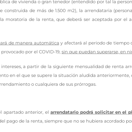
ca de vivienda o gran tenedor (entendido por tal la persona 
e construida de más de 1.500 m2), la arrendataria (persona f
 la moratoria de la renta, que deberá ser aceptada por e
icará de manera automática
y afectará al periodo de tiempo 
o provocado por el COVID-19,
sin que puedan superarse, en ni
 intereses, a partir de la siguiente mensualidad de renta ar
to en el que se supere la situación aludida anteriormente, o a
arrendamiento o cualquiera de sus prórrogas.
l apartado anterior, el
arrendatario podrá solicitar en el 
 del pago de la renta, siempre que no se hubiera acordado p