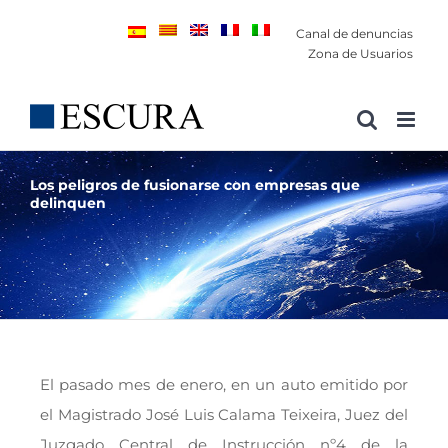
Saltar
Canal de denuncias
al
Zona de Usuarios
contenido
Los peligros de fusionarse con empresas que
delinquen
El pasado mes de enero, en un auto emitido por
el Magistrado José Luis Calama Teixeira, Juez del
Juzgado Central de Instrucción nº4 de la