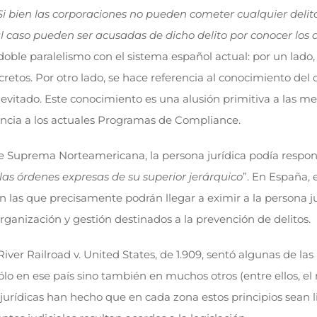
Si bien las corporaciones no pueden cometer cualquier deli
l caso pueden ser acusadas de dicho delito por conocer los
doble paralelismo con el sistema español actual: por un lado
ncretos. Por otro lado, se hace referencia al conocimiento d
 evitado. Este conocimiento es una alusión primitiva a las m
rencia a los actuales Programas de Compliance.
e Suprema Norteamericana, la persona jurídica podía respond
as órdenes expresas de su superior jerárquico
”. En España,
son las que precisamente podrán llegar a eximir a la persona 
ganización y gestión destinados a la prevención de delitos.
ver Railroad v. United States, de 1.909, sentó algunas de la
lo en ese país sino también en muchos otros (entre ellos, el 
es jurídicas han hecho que en cada zona estos principios sea