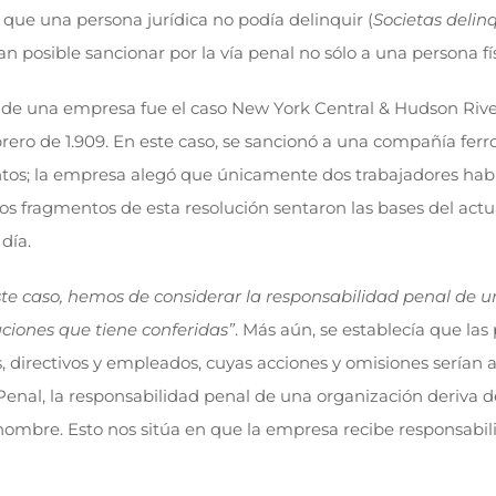
que una persona jurídica no podía delinquir (
Societas delin
n posible sancionar por la vía penal no sólo a una persona fí
l de una empresa fue el caso New York Central & Hudson River
o de 1.909. En este caso, se sancionó a una compañía ferrovi
ntos; la empresa alegó que únicamente dos trabajadores habí
s fragmentos de esta resolución sentaron las bases del actua
día.
ste caso, hemos de considerar la responsabilidad penal de u
ciones que tiene conferidas”
. Más aún, se establecía que la
, directivos y empleados, cuyas acciones y omisiones serían a
enal, la responsabilidad penal de una organización deriva d
mbre. Esto nos sitúa en que la empresa recibe responsabil