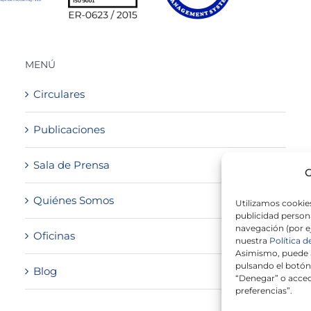
MENÚ
Circulares
Publicaciones
Sala de Prensa
G
Quiénes Somos
Utilizamos cookies
publicidad persona
navegación (por e
Oficinas
nuestra
Política d
Asimismo, puede a
pulsando el botón
Blog
“Denegar” o acced
preferencias”.