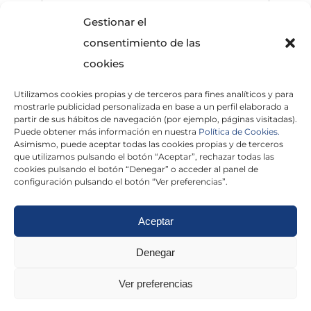
Gestionar el
consentimiento de las
cookies
Utilizamos cookies propias y de terceros para fines analíticos y para
He leído y acepto la
Política de Privacidad
mostrarle publicidad personalizada en base a un perfil elaborado a
partir de sus hábitos de navegación (por ejemplo, páginas visitadas).
Puede obtener más información en nuestra
Política de Cookies.
Asimismo, puede aceptar todas las cookies propias y de terceros
que utilizamos pulsando el botón “Aceptar”, rechazar todas las
×
cookies pulsando el botón “Denegar” o acceder al panel de
configuración pulsando el botón “Ver preferencias”.
Aceptar
Politica de cookies
|
Aviso Legal
|
Politica de
Denegar
privacidad
|
Abogados
|
Economistas
|
Ver preferencias
Barcelona
|
Madrid
|
Tarragona
|