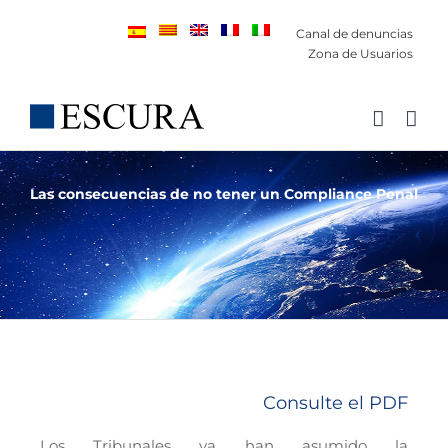
Saltar
Canal de denuncias
al
Zona de Usuarios
contenido
Las consecuencias de no tener un Compliance Penal
Consulte el PDF
Los Tribunales ya han asumido la