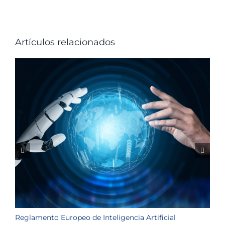
Artículos relacionados
Reglamento Europeo de Inteligencia Artificial
L