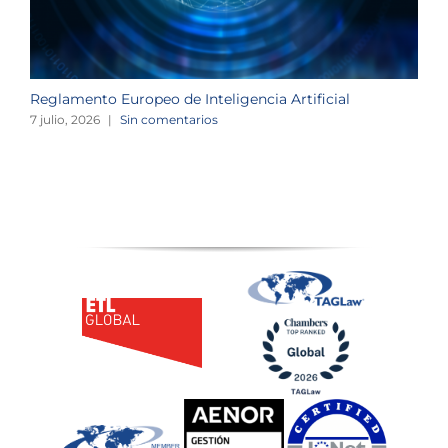
Reglamento Europeo de Inteligencia Artificial
L
o
7 julio, 2026
|
Sin comentarios
2