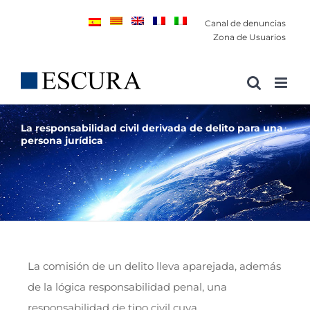
Saltar
Canal de denuncias
al
Zona de Usuarios
contenido
La responsabilidad civil derivada de delito para una
persona jurídica
La comisión de un delito lleva aparejada, además
de la lógica responsabilidad penal, una
responsabilidad de tipo civil cuya