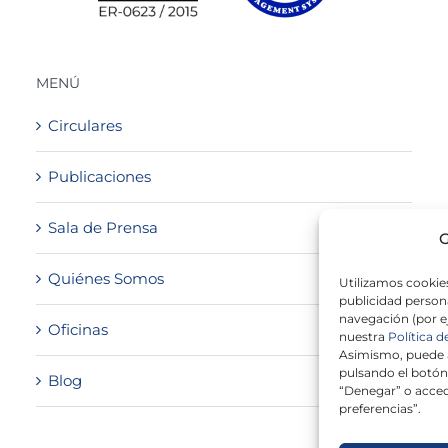
MENÚ
Circulares
Publicaciones
Sala de Prensa
G
Quiénes Somos
Utilizamos cookies
publicidad persona
navegación (por e
Oficinas
nuestra
Política d
Asimismo, puede a
pulsando el botón
Blog
“Denegar” o acced
preferencias”.