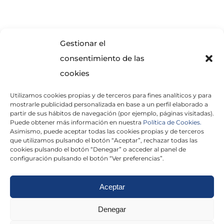
SOLICITA INFORMACIÓN
Gestionar el
consentimiento de las
cookies
Utilizamos cookies propias y de terceros para fines analíticos y para
mostrarle publicidad personalizada en base a un perfil elaborado a
partir de sus hábitos de navegación (por ejemplo, páginas visitadas).
Puede obtener más información en nuestra
Política de Cookies.
Asimismo, puede aceptar todas las cookies propias y de terceros
He leído y acepto la
Política de Privacidad
que utilizamos pulsando el botón “Aceptar”, rechazar todas las
cookies pulsando el botón “Denegar” o acceder al panel de
configuración pulsando el botón “Ver preferencias”.
Aceptar
Politica de cookies
|
Aviso Legal
|
Politica de
Denegar
privacidad
|
Abogados
|
Economistas
|