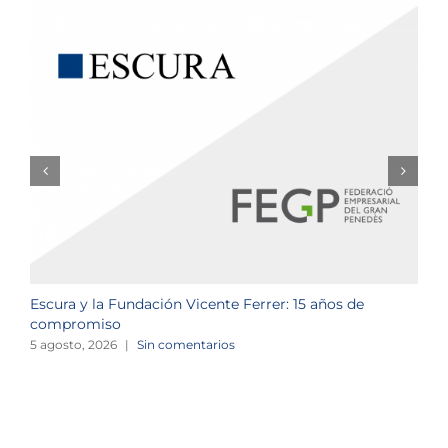
Escura y la Fundación Vicente Ferrer: 15 años de
N
compromiso
2
5 agosto, 2026
|
Sin comentarios