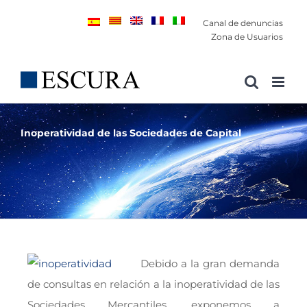
Saltar
Canal de denuncias
al
Zona de Usuarios
contenido
Inoperatividad de las Sociedades de Capital
Debido a la gran demanda
de consultas en relación a la inoperatividad de las
Sociedades Mercantiles, exponemos a