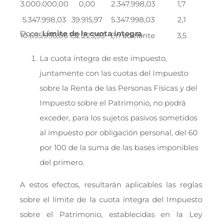
3.000.000,00
0,00
2.347.998,03
1,7
5.347.998,03
39.915,97
5.347.998,03
2,1
Doce.
Límite de la cuota íntegra
.
10.695.996,06
152.223,93
En adelante
3,5
La cuota íntegra de este impuesto,
juntamente con las cuotas del Impuesto
sobre la Renta de las Personas Físicas y del
Impuesto sobre el Patrimonio, no podrá
exceder, para los sujetos pasivos sometidos
al impuesto por obligación personal, del 60
por 100 de la suma de las bases imponibles
del primero.
A estos efectos, resultarán aplicables las reglas
sobre el límite de la cuota íntegra del Impuesto
sobre el Patrimonio, establecidas en la Ley