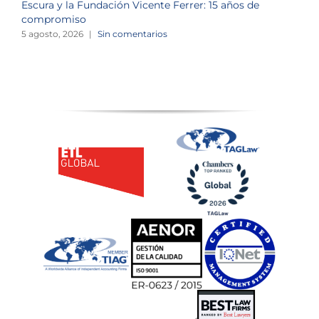
Escura y la Fundación Vicente Ferrer: 15 años de
N
compromiso
2
5 agosto, 2026
|
Sin comentarios