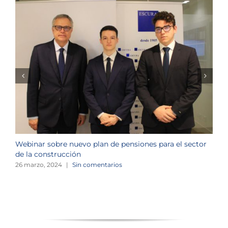
Webinar sobre nuevo plan de pensiones para el sector
J
de la construcción
n
26 marzo, 2024
|
Sin comentarios
1