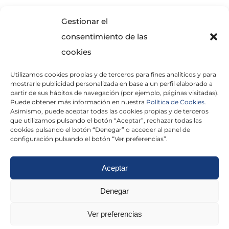
SOLICITA INFORMACIÓN
Gestionar el
consentimiento de las
cookies
Utilizamos cookies propias y de terceros para fines analíticos y para
mostrarle publicidad personalizada en base a un perfil elaborado a
partir de sus hábitos de navegación (por ejemplo, páginas visitadas).
Puede obtener más información en nuestra
Política de Cookies.
Asimismo, puede aceptar todas las cookies propias y de terceros
He leído y acepto la
Política de Privacidad
que utilizamos pulsando el botón “Aceptar”, rechazar todas las
cookies pulsando el botón “Denegar” o acceder al panel de
configuración pulsando el botón “Ver preferencias”.
Aceptar
Politica de cookies
|
Aviso Legal
|
Politica de
Denegar
privacidad
|
Abogados
|
Economistas
|
Ver preferencias
Barcelona
|
Madrid
|
Tarragona
|