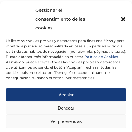
SOLICITA INFORMACIÓN
Gestionar el
consentimiento de las
cookies
Utilizamos cookies propias y de terceros para fines analíticos y para
mostrarle publicidad personalizada en base a un perfil elaborado a
partir de sus hábitos de navegación (por ejemplo, páginas visitadas).
Puede obtener más información en nuestra
Política de Cookies.
Asimismo, puede aceptar todas las cookies propias y de terceros
He leído y acepto la
Política de Privacidad
que utilizamos pulsando el botón “Aceptar”, rechazar todas las
cookies pulsando el botón “Denegar” o acceder al panel de
configuración pulsando el botón “Ver preferencias”.
Aceptar
Politica de cookies
|
Aviso Legal
|
Politica de
Denegar
privacidad
|
Abogados
|
Economistas
|
Ver preferencias
Barcelona
|
Madrid
|
Tarragona
|