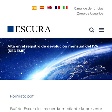
Saltar
Canal de denuncias
al
Zona de Usuarios
contenido
Alta en el registro de devolución mensual del IVA
(REDEME)
Formato pdf
Bufete Escura les recuerda mediante la presente