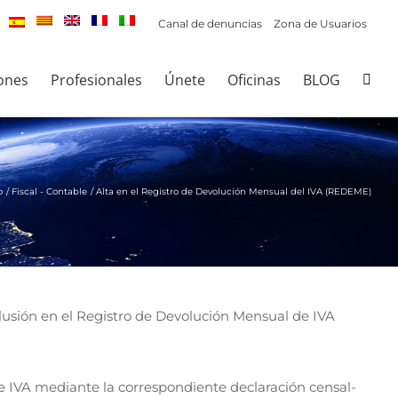
Canal de denuncias
Zona de Usuarios
ones
Profesionales
Únete
Oficinas
BLOG
o
Fiscal - Contable
Alta en el Registro de Devolución Mensual del IVA (REDEME)
clusión en el Registro de Devolución Mensual de IVA
de IVA mediante la correspondiente declaración censal-