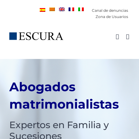
Saltar
Canal de denuncias
al
Zona de Usuarios
contenido
Abogados
matrimonialistas
Expertos en Familia y
Sucesiones