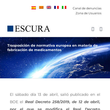
Saltar
Canal de denuncias
al
Zona de Usuarios
contenido
Trasposición de normativa europea en materia de
fabricación de medicamentos
El sábado día 13 de abril, salió publicado en el
BOE el
Real Decreto 258/2019, de 12 de abril,
por el que se modifica el Real Decreto