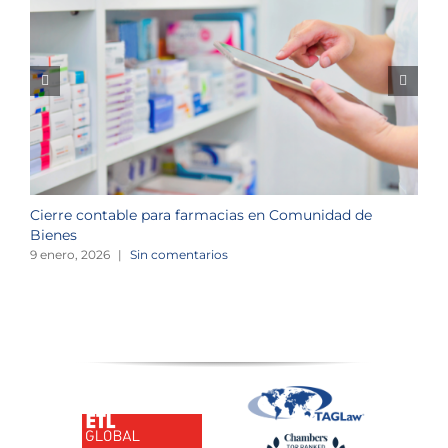
Cierre contable para farmacias en Comunidad de
O
Bienes
o
9 enero, 2026
|
Sin comentarios
3