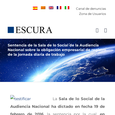
Saltar
Canal de denuncias
al
Zona de Usuarios
contenido
Sentencia de la Sala de lo Social de la Audiencia
Nacional sobre la obligación empresarial de registro
de la jornada diaria de trabajo
La
Sala de lo Social de la
Audiencia Nacional ha dictado en fecha 19 de
febrero de 2016
, la sentencia por la cual,
en