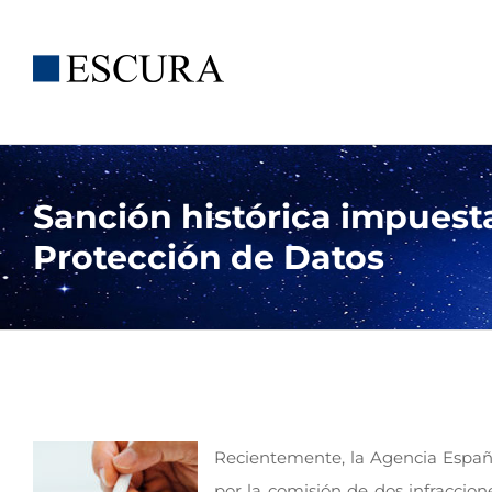
Saltar
al
contenido
Sanción histórica impuest
Protección de Datos
Recientemente, la Agencia Españ
por la comisión de dos infraccion