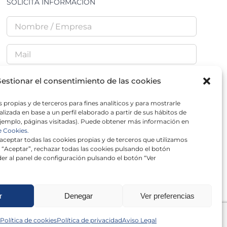
SOLICITA INFORMACIÓN
estionar el consentimiento de las cookies
 propias y de terceros para fines analíticos y para mostrarle
He leído y acepto la
Política de Privacidad
lizada en base a un perfil elaborado a partir de sus hábitos de
jemplo, páginas visitadas). Puede obtener más información en
e Cookies.
ceptar todas las cookies propias y de terceros que utilizamos
 “Aceptar”, rechazar todas las cookies pulsando el botón
er al panel de configuración pulsando el botón “Ver
r
Denegar
Ver preferencias
Política de cookies
Política de privacidad
Aviso Legal