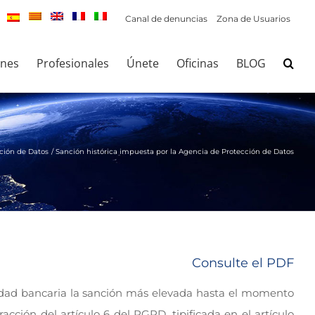
Canal de denuncias
Zona de Usuarios
ones
Profesionales
Únete
Oficinas
BLOG
ción de Datos
Sanción histórica impuesta por la Agencia de Protección de Datos
Consulte el PDF
dad bancaria la sanción más elevada hasta el momento
cción del artículo 6 del RGPD, tipificada en el artículo