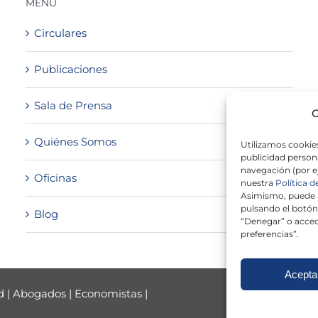
MENÚ
Circulares
Publicaciones
Sala de Prensa
G
Quiénes Somos
Utilizamos cookies
publicidad persona
navegación (por e
Oficinas
nuestra
Política d
Asimismo, puede a
pulsando el botón
Blog
“Denegar” o acced
preferencias”.
Acepta
d
|
Abogados
|
Economistas
|