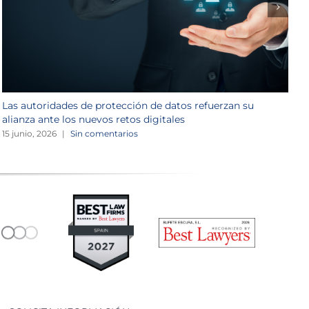
Las autoridades de protección de datos refuerzan su
N
alianza ante los nuevos retos digitales
v
15 junio, 2026
|
Sin comentarios
1