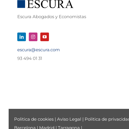
Escura Abogados y Economistas
escura@escura.com
93 494 01 31
Politica de cookies
|
Aviso Legal
|
Politica de privacida
Barcelona
|
Madrid
|
Tarragona
|