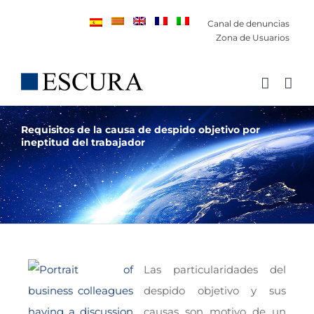
Saltar
Canal de denuncias
al
Zona de Usuarios
contenido
Requisitos de la causa de despido objetivo por
ineptitud del trabajador
Las particularidades del
despido objetivo y sus
causas son motivo de un