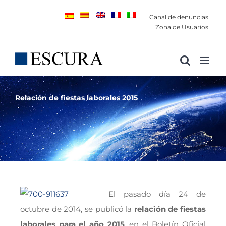
Saltar
Canal de denuncias
al
Zona de Usuarios
contenido
Relación de fiestas laborales 2015
El pasado día 24 de
octubre de 2014, se publicó la
relación de fiestas
laborales para el año 2015
, en el Boletín Oficial